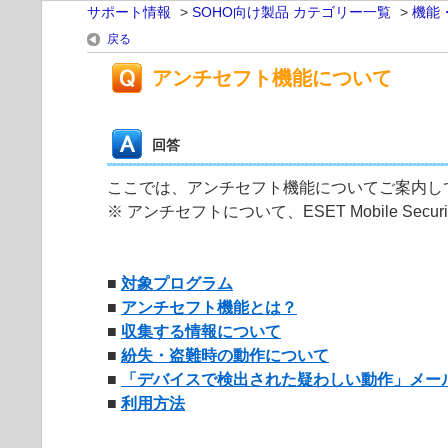
サポート情報
>
SOHO向け製品 カテゴリー一覧
>
機能
戻る
アンチセフト機能について
回答
ここでは、アンチセフト機能についてご案内し
※ アンチセフトについて、ESET Mobile Securit
■
対象プログラム
■
アンチセフト機能とは？
■
収集する情報について
■
紛失・盗難時の動作について
■
「デバイスで検出された疑わしい動作」メー
■
利用方法