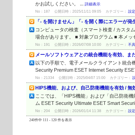
かお試しください。 ...
詳細表示
No：187
公開日時：2025/11/11 09:05
カテゴリー：
設
「- を開けません」「- を開く際にエラーが
コンピュータの検査（スマート検査 / カスタム検
場合があります。 ■ 対象プログラム ■ 本メッセージに
No：191
公開日時：2026/07/08 10:00
カテゴリー：
不
メールソフトウェアとの統合機能を有効、ま
以下の手順で、電子メールクライアント統合機能を有効、
Security Premium ESET Internet Security ESE
No：21334
公開日時：2025/04/07 15:00
カテゴリー：
HIPS機能、および、自己防衛機能を有効 / 
ここでは、「HIPS機能」および「自己防衛機能」
ム ESET Security Ultimate ESET Smart Securit
No：204
公開日時：2026/01/14 11:38
カテゴリー：
設
240件中 111 - 120 件を表示