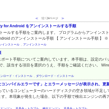
≪
12 / 24ページ
≫
rity for Android をアンインストールする手順
ンストールする手順をご案内します。 プログラムからアンインス
 for Android のアンインストール手順 【 アンインストール手順 】 ※
ンインストール
,
アンインストール
順
スポート手順についてご案内しています。本手順は、設定のバ
する項目を選択のうえ、手順をご確認ください。 Windows / Wi
ウンロード・インストール
,
ダウンロード・インストール
なコンパイルエラーです」とエラーメッセージが表示され、更
環境をご利用になっているコンピューターのハードディスクの空き領域が
ます。本現象が発生した場合、以下の手順で検出エンジンの再ア
出エンジン
,
不具合・トラブル
,
検出エンジン
,
不具合・トラブル