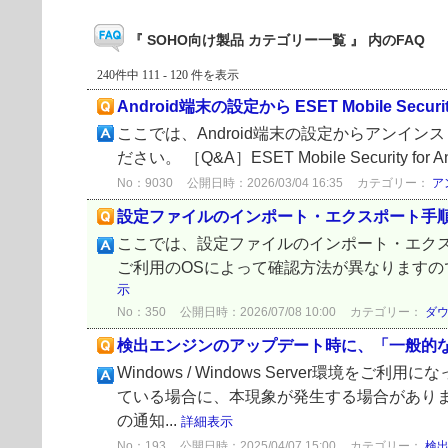
『 SOHO向け製品 カテゴリー一覧 』 内のFAQ
240件中 111 - 120 件を表示
Android端末の設定から ESET Mobile Secu
ここでは、Android端末の設定からアンイ
ださい。 ［Q&A］ESET Mobile Security
No：9030
公開日時：2026/03/04 16:35
カテゴリー：
ア
設定ファイルのインポート・エクスポート手
ここでは、設定ファイルのインポート・エク
ご利用のOSによって確認方法が異なりますので、該当
示
No：350
公開日時：2026/07/08 10:00
カテゴリー：
ダ
検出エンジンのアップデート時に、「一般的
Windows / Windows Server
ている場合に、本現象が発生する場合があり
の通知...
詳細表示
No：193
公開日時：2025/04/07 15:00
カテゴリー：
検