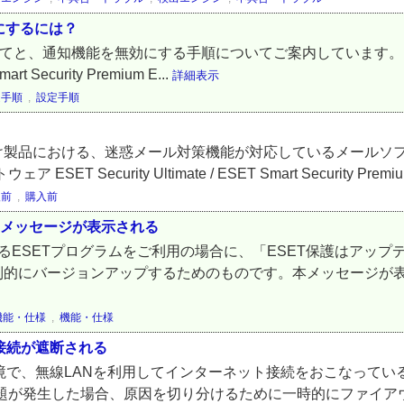
効にするには？
についてと、通知機能を無効にする手順についてご案内しています。 ■ 
t Security Premium E...
詳細表示
定手順
,
設定手順
け製品における、迷惑メール対策機能が対応しているメールソ
curity Ultimate / ESET Smart Security Premium 
入前
,
購入前
のメッセージが表示される
ているESETプログラムをご利用の場合に、「ESET保護はアッ
強制的にバージョンアップするためのものです。本メッセージが
機能・仕様
,
機能・仕様
接続が遮断される
の環境で、無線LANを利用してインターネット接続をおこなって
問題が発生した場合、原因を切り分けるために一時的にファイア