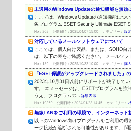
未適用のWindows Updateの通知機能を無
ここでは、Windows Updateの通知機能
象プログラム ESET Security Ultimate ESET Smar
No：202
公開日時：2025/04/07 15:00
カテゴリー：
設
対応しているメールソフトウェアについて
ここでは、個人向け製品、または、SOHO向
は、以下の表をご確認ください。 メールソフトウェア ESET Se
No：189
公開日時：2025/10/22 10:00
カテゴリー：
購
「ESET保護がアップグレードされました」
2023年10月31日以前にサポートが終了し
す。 本メッセージは、ESETプログラムを
うえ、プログラムの...
詳細表示
No：19360
公開日時：2024/01/23 14:45
カテゴリー：
無線LANをご利用の環境で、インターネット
以下のWindows向けプログラムをご利用
ーク接続が遮断される可能性があります。 