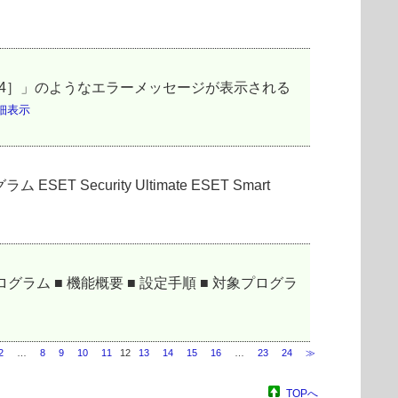
ません［4］」のようなエラーメッセージが表示される
細表示
urity Ultimate ESET Smart
ラム ■ 機能概要 ■ 設定手順 ■ 対象プログラ
2
…
8
9
10
11
12
13
14
15
16
…
23
24
≫
TOPへ