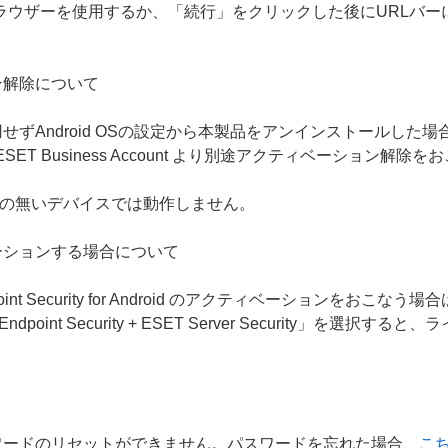
ラウザーを使用するか、「続行」をクリックした後にURLバー
ン解除について
ずAndroid OSの設定から本製品をアンインストールした
 ESET Business Account より別途アクティベーション解
）の無いデバイスでは動作しません。
ーションする場合について
t Security for Android のアクティベーションをおこなう場合
dpoint Security + ESET Server Security」
。
ワードのリセットができません。パスワードを忘れた場合、
こ