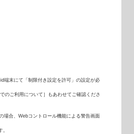
場合、Android端末にて「制限付き設定を許可」の設定が必
5 以降でのご利用について］もあわせてご確認くださ
.～のURLの場合、Webコントロール機能による警告画面
す。