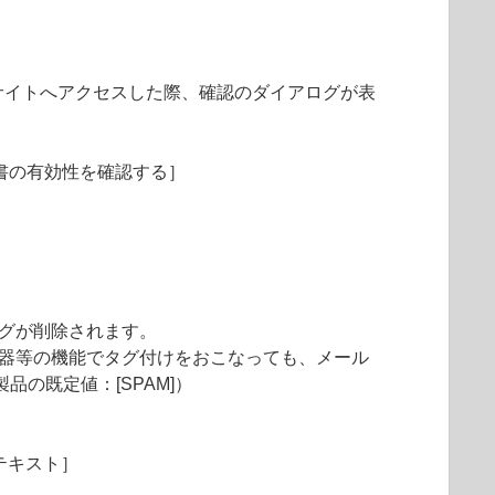
サイトへアクセスした際、確認のダイアログが表
明書の有効性を確認する］
タグが削除されます。
機器等の機能でタグ付けをおこなっても、メール
の既定値：[SPAM]）
テキスト］