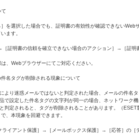
いて
］を選択した場合でも、証明書の有効性が確認できないWeb
ています。
S］→［証明書の信頼を確立できない場合のアクション］→［証
際は、Webブラウザーにてご対応ください。
の件名タグが削除される現象について
能により迷惑メールではないと判定された場合、メールの件名
製品で設定した件名タグの文字列が同一の場合、ネットワーク
と判定されると、タグが削除されることがあります。（ESET製品
とで、本現象を回避できます。
クライアント保護］→［メールボックス保護］→［応答］の［