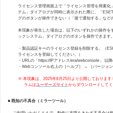
ライセンス管理画面上で「ライセンス管理を簡素化」画面
テム」ダイアログが同時に表示された際に、「ESET 
グのボタンが操作できない（「後で通知する」など
本現象が発生した場合は、以下のいずれかの操作をするこ
ックシステム」ダイアログのボタンを操作できます
・製品認証キーのライセンス登録を削除する。（ESET PROT
ライセンスを登録してください。）
・URLの「
https://
IPアドレス/era/webconsol
・Webコンソール右上の［ヘルプ］ → ［バージ
※ 本現象は、2025年8月25日より公開しております ESE
ラムは
ユーザーズサイト
からダウンロードしてく
■ 既知の不具合（ミラーツール）
ご利用いただくうえで、動作に支障をきたす不具合は