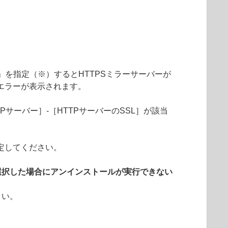
「統合」を指定（※）するとHTTPSミラーサーバーが
エラーが表示されます。
Pサーバー］-［HTTPサーバーのSSL］が該当
定してください。
選択した場合にアンインストールが実行できない
さい。