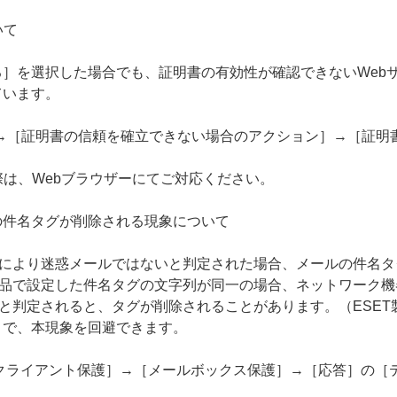
いて
］を選択した場合でも、証明書の有効性が確認できないWeb
ています。
S］→［証明書の信頼を確立できない場合のアクション］→［証
際は、Webブラウザーにてご対応ください。
の件名タグが削除される現象について
能により迷惑メールではないと判定された場合、メールの件名
製品で設定した件名タグの文字列が同一の場合、ネットワーク
と判定されると、タグが削除されることがあります。（ESET製品
とで、本現象を回避できます。
クライアント保護］→［メールボックス保護］→［応答］の［