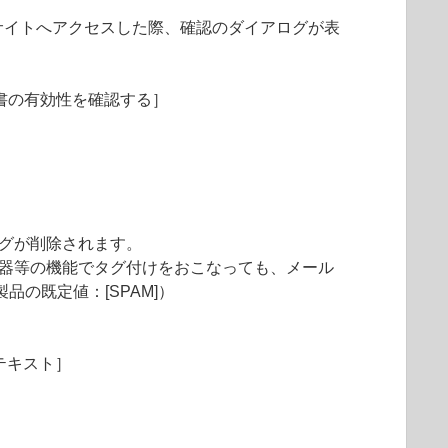
サイトへアクセスした際、確認のダイアログが表
明書の有効性を確認する］
タグが削除されます。
機器等の機能でタグ付けをおこなっても、メール
の既定値：[SPAM]）
テキスト］