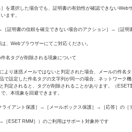
］を選択した場合でも、証明書の有効性が確認できないWeb
ています。
S］→［証明書の信頼を確立できない場合のアクション］→［証
際は、Webブラウザーにてご対応ください。
の件名タグが削除される現象について
能により迷惑メールではないと判定された場合、メールの件名
製品で設定した件名タグの文字列が同一の場合、ネットワーク
と判定されると、タグが削除されることがあります。（ESET製品
とで、本現象を回避できます。
クライアント保護］→［メールボックス保護］→［応答］の［
］→［ESET RMM］）のご利用はサポート対象外です