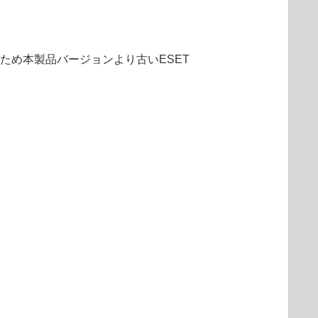
のため本製品バージョンより古いESET
。