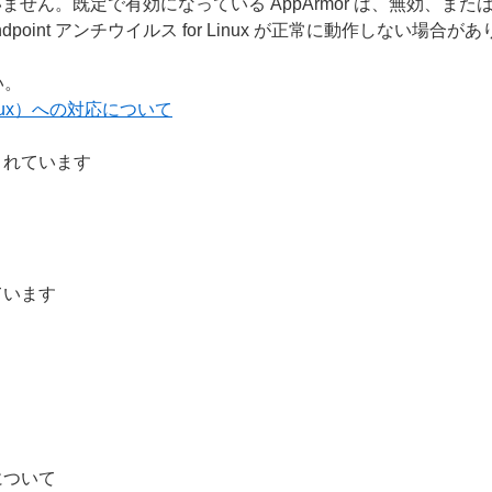
ていません。既定で有効になっている AppArmor は、無効、
ndpoint アンチウイルス for Linux が正常に動作しない場合が
い。
Linux）への対応について
されています
ています
について