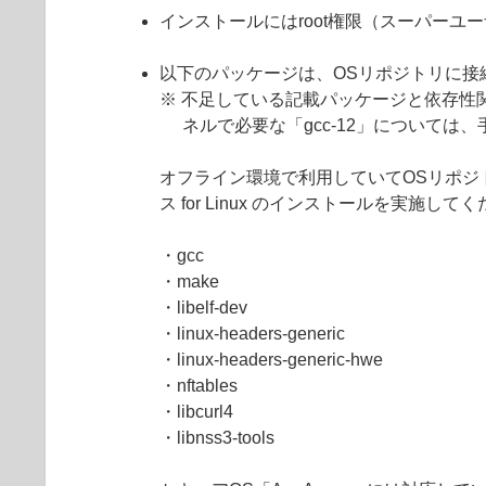
インストールにはroot権限（スーパーユ
以下のパッケージは、OSリポジトリに接続でき
※ 不足している記載パッケージと依存性関連
ネルで必要な「gcc-12」については
オフライン環境で利用していてOSリポジト
ス for Linux のインストールを実施して
・gcc
・make
・libelf-dev
・linux-headers-generic
・linux-headers-generic-hwe
・nftables
・libcurl4
・libnss3-tools