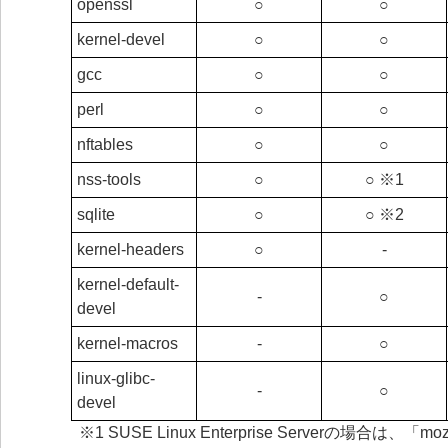
openssl
○
○
kernel-devel
○
○
gcc
○
○
perl
○
○
nftables
○
○
nss-tools
○
○ ※1
sqlite
○
○ ※2
kernel-headers
○
‐
kernel-default-
‐
○
devel
kernel-macros
‐
○
linux-glibc-
‐
○
devel
※1 SUSE Linux Enterprise Serverの場合は、「