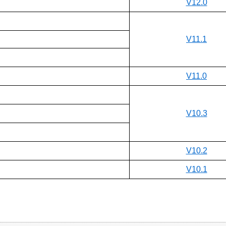
V12.0
V11.1
V11.0
V10.3
V10.2
V10.1