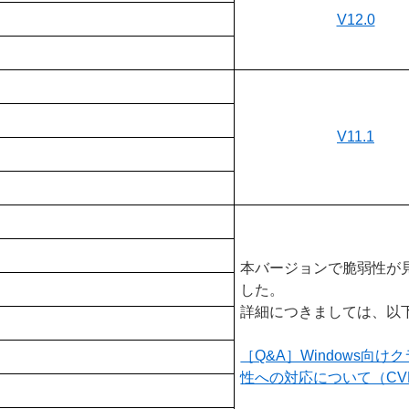
V12.0
V11.1
本バージョンで脆弱性が
した。
詳細につきましては、以
［Q&A］Windows
性への対応について（CVE-2