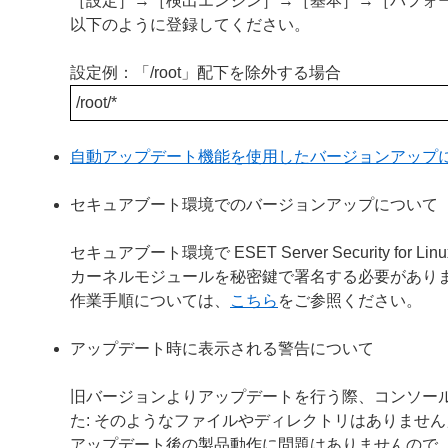
［設定］→［検出エンジン］→［基本］→［パフォ
以下のように登録してください。
設定例：「/root」配下を除外する場合
/root/*
自動アップデート機能を使用したバージョンアップ
セキュアブート環境でのバージョンアップについて
セキュアブート環境で ESET Server Security
カーネルモジュールを秘密鍵で署名する必要があり
作業手順については、
こちら
をご参照ください。
アップデート時に表示される警告について
旧バージョンよりアップデートを行う際、コンソールに「警告：ファ
た: そのようなファイルやディレクトリはありませ
アップデート後の製品動作に問題はありませんので