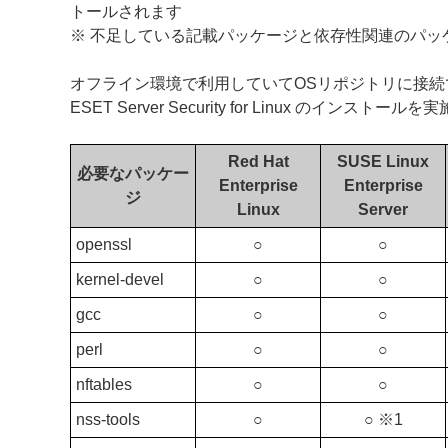
トールされます
※ 不足している記載パッケージと依存性関連のパッ
オフライン環境で利用していてOSリポジトリに接
ESET Server Security for Linux のインスト
Red Hat
SUSE Linux
必要なパッケー
Enterprise
Enterprise
ジ
Linux
Server
openssl
○
○
kernel-devel
○
○
gcc
○
○
perl
○
○
nftables
○
○
nss-tools
○
○ ※1