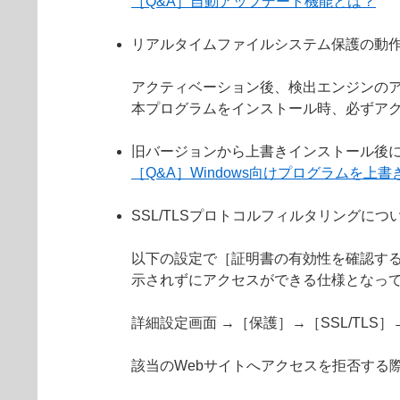
［Q&A］自動アップデート機能とは？
リアルタイムファイルシステム保護の動
アクティベーション後、検出エンジンの
本プログラムをインストール時、必ずア
旧バージョンから上書きインストール後
［Q&A］Windows向けプログラムを
SSL/TLSプロトコルフィルタリングにつ
以下の設定で［証明書の有効性を確認する
示されずにアクセスができる仕様となっ
詳細設定画面 →［保護］→［SSL/TL
該当のWebサイトへアクセスを拒否する