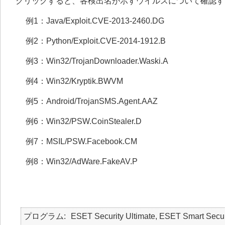
クリックすると、各検出名が示すウイルスについて確認す
例1：Java/Exploit.CVE-2013-2460.DG
例2：Python/Exploit.CVE-2014-1912.B
例3：Win32/TrojanDownloader.Waski.A
例4：Win32/Kryptik.BWVM
例5：Android/TrojanSMS.Agent.AAZ
例6：Win32/PSW.CoinStealer.D
例7：MSIL/PSW.Facebook.CM
例8：Win32/AdWare.FakeAV.P
プログラム
ESET Security Ultimate, ESET Smart Secur