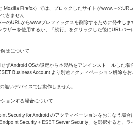
e と Mozilla Firefox）では、ブロックしたサイトがwww
移できません
バーのURLからwwwプレフィックスを削除するために発生しま
ラウザーを使用するか、「続行」をクリックした後にURLバー
ン解除について
ずAndroid OSの設定から本製品をアンインストールした
 ESET Business Account より別途アクティベーション解
）の無いデバイスでは動作しません。
ーションする場合について
t Security for Android のアクティベーションをおこなう場合
dpoint Security + ESET Server Security」
。