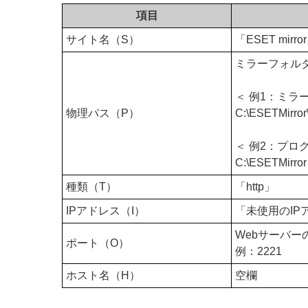
項目
サイト名（S）
「ESET mirro
ミラーフォル
＜ 例1：ミラ
物理パス（P）
C:\ESETMirror
＜ 例2：プロ
C:\ESETMirror
種類（T）
「http」
IPアドレス（I）
「未使用のIP
Webサーバ
ポート（O）
例：2221
ホスト名（H）
空欄