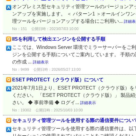
オンプレミス型セキュリティ管理ツールのバージョンア
ンアップを実施します。 ＜ パターン1 ＞オールインワンイン
理ツールをバージョンアップする場合にご利用い...
詳細表
No：151
公開日時：2023/07/03 10:00
IISを利用して検出エンジンを公開する手順
ここでは、Windows Server 環境でミラーサーバーをご利用の場合に、
ジンを公開する手順についてご案内しています。 手順の詳
の作成 ...
詳細表示
No：9499
公開日時：2026/05/27 13:00
ESET PROTECT（クラウド版）について
2021年7月1日より、ESET PROTECT（クラウド
ください。 「ESET PROTECT（クラウド版）」 
さい。 ◆ 事前準備 ◆ ログイ...
詳細表示
No：19302
公開日時：2025/10/03 10:00
セキュリティ管理ツールを使用する際の通信要件につい
セキュリティ管理ツールを使用する際の通信要件は、以下
リケーションで使用されていないことをご確認ください。