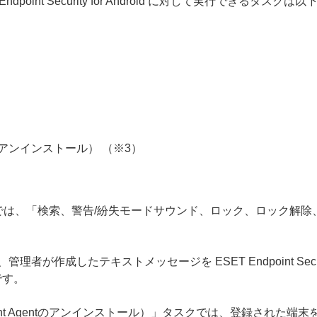
oint Security for Android に対して実行できるタスク
ntのアンインストール） （※3）
ン」タスクでは、「検索、警告/紛失モードサウンド、ロック、ロック
成したテキストメッセージを ESET Endpoint Security f
です。
ment Agentのアンインストール）」タスクでは、登録された端