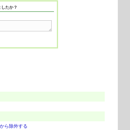
ましたか？
象から除外する