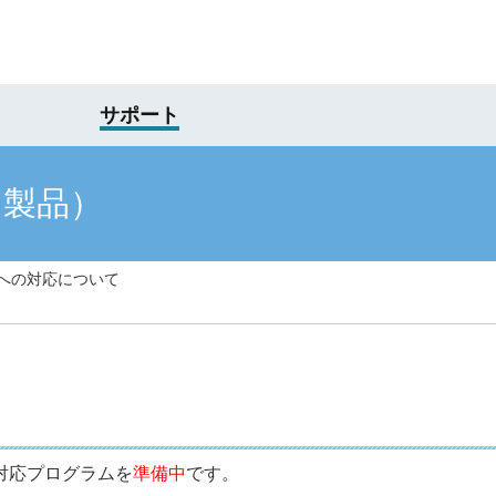
サポート
け製品）
 17 への対応について
7 対応プログラムを
準備中
です。