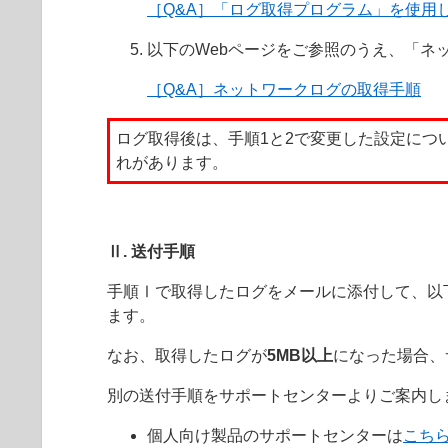
［Q&A］「ログ取得プログラム」を使用
以下のWebページをご参照のうえ、「ネ
［Q&A］ネットワークログの取得手順
ログ取得後は、手順1と2で変更した設定に
れがあります。
Ⅱ. 送付手順
手順Ⅰで取得したログをメールに添付して、以
ます。
なお、取得したログが
5MB以上
になった場合、
別の送付手順をサポートセンターよりご案内し
個人向け製品のサポートセンターは
こち