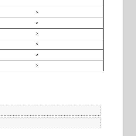
×
×
×
×
×
×