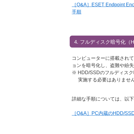
［Q&A］ESET Endpoint
手順
4. フルディスク暗号化（H
コンピューターに搭載されてい
ョンを暗号化し、盗難や紛失
※ HDD/SSDのフルディ
実施する必要はありませ
詳細な手順については、以下
［Q&A］PC内蔵のHDD/S