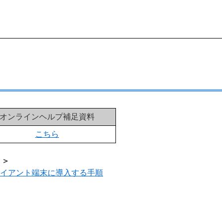
オンラインヘルプ補足資料
こちら
順 ＞
on をクライアント端末に導入する手順