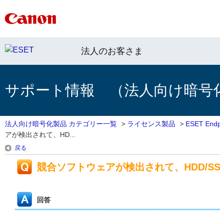
法人のお客さま
サポート情報 （法人向け暗号
法人向け暗号化製品 カテゴリー一覧
>
ライセンス製品
>
ESET Endpo
アが検出されて、HD...
戻る
競合ソフトウェアが検出されて、HDD/S
回答