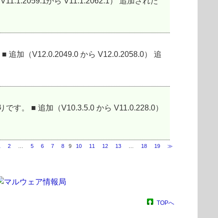
11.1.2059.1から V11.1.2062.1） 追加された
加（V12.0.2049.0 から V12.0.2058.0） 追
以下の通りです。 ■ 追加（V10.3.5.0 から V11.0.228.0）
1
2
…
5
6
7
8
9
10
11
12
13
…
18
19
≫
TOPへ