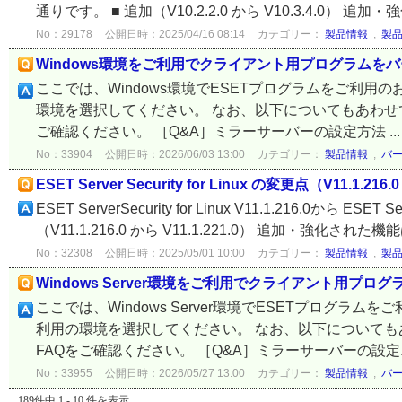
通りです。 ■ 追加（V10.2.2.0 から V10.3.4.0） 追
No：29178
公開日時：2025/04/16 08:14
カテゴリー：
製品情報
,
製
Windows環境をご利用でクライアント用プログラムを
ここでは、Windows環境でESETプログラムをご利
環境を選択してください。 なお、以下についてもあわせ
ご確認ください。 ［Q&A］ミラーサーバーの設定方法 ..
No：33904
公開日時：2026/06/03 13:00
カテゴリー：
製品情報
,
バ
ESET Server Security for Linux の変更点（V11.1.216.0
ESET ServerSecurity for Linux V11.1.216.0から ES
（V11.1.216.0 から V11.1.221.0） 追加・強化された
No：32308
公開日時：2025/05/01 10:00
カテゴリー：
製品情報
,
製
Windows Server環境をご利用でクライアント用プ
ここでは、Windows Server環境でESETプログ
利用の環境を選択してください。 なお、以下についても
FAQをご確認ください。 ［Q&A］ミラーサーバーの設定.
No：33955
公開日時：2026/05/27 13:00
カテゴリー：
製品情報
,
バ
189件中 1 - 10 件を表示