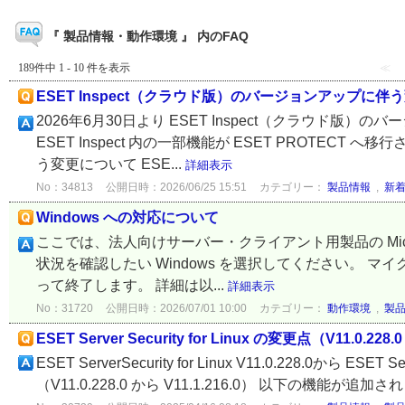
『 製品情報・動作環境 』 内のFAQ
189件中 1 - 10 件を表示
≪
ESET Inspect（クラウド版）のバージョンアップに伴
2026年6月30日より ESET Inspect（クラウド
ESET Inspect 内の一部機能が ESET PROTEC
う変更について ESE...
詳細表示
No：34813
公開日時：2026/06/25 15:51
カテゴリー：
製品情報
,
新
Windows への対応について
ここでは、法人向けサーバー・クライアント用製品の Micro
状況を確認したい Windows を選択してください。 マイクロ
って終了します。 詳細は以...
詳細表示
No：31720
公開日時：2026/07/01 10:00
カテゴリー：
動作環境
,
製
ESET Server Security for Linux の変更点（V11.0.228.0
ESET ServerSecurity for Linux V11.0.228.0から ES
（V11.0.228.0 から V11.1.216.0） 以下の機能が追加