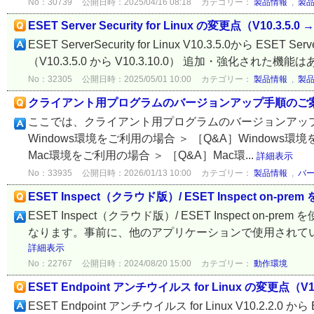
No：30739
公開日時：2025/04/16 08:18
カテゴリー：
製品情報
,
製
ESET Server Security for Linux の変更点（V10.3.5.0 →
ESET ServerSecurity for Linux V10.3.5.0から ESET
（V10.3.5.0 から V10.3.10.0） 追加・強化された機能は
No：32305
公開日時：2025/05/01 10:00
カテゴリー：
製品情報
,
製
クライアント用プログラムのバージョンアップ手順のご
ここでは、クライアント用プログラムのバージョンアップ
Windows環境をご利用の場合 ＞ ［Q&A］Windo
Mac環境をご利用の場合 ＞ ［Q&A］Mac環...
詳細表示
No：33935
公開日時：2026/01/13 10:00
カテゴリー：
製品情報
,
バ
ESET Inspect（クラウド版）/ ESET Inspect on
ESET Inspect（クラウド版）/ ESET Inspect 
なります。事前に、他のアプリケーションで使用されていないこ
詳細表示
No：22767
公開日時：2024/08/20 15:00
カテゴリー：
動作環境
ESET Endpoint アンチウイルス for Linux の変更点（V10.2
ESET Endpoint アンチウイルス for Linux V10.2.2.0 