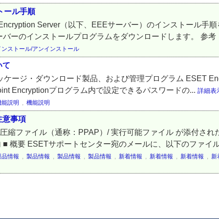
インストール手順
t Encryption Server（以下、EEEサーバー）のインスト
のインストールプログラムをダウンロードします。 参考 ▼ESET
インストール/アンインストール
いて
on パッケージ・ダウンロード製品、および管理プログラム ESET Endpoi
t Encryptionプログラム内で設定できるパスワードの...
詳細表
機能説明
,
機能説明
注意事項
縮ファイル（通称：PPAP）/ 実行可能ファイル が添付された
内 ■ 概要 ESETサポートセンター宛のメールに、以下のファイル
製品情報
,
製品情報
,
製品情報
,
製品情報
,
新着情報
,
新着情報
,
新着情報
,
新