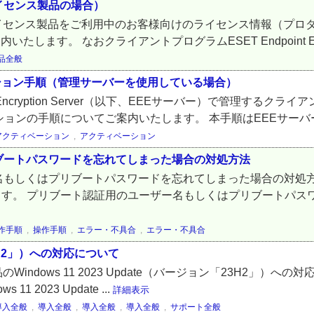
イセンス製品の場合）
tionライセンス製品をご利用中のお客様向けのライセンス情報（プロダクトID
します。 なおクライアントプログラムESET Endpoint Encr
品全般
クティベーション手順（管理サーバーを使用している場合）
cryption Server（以下、EEEサーバー）で管理するクライアントPC
ョンの手順についてご案内いたします。 本手順はEEEサーバー
アクティベーション
,
アクティベーション
ブートパスワードを忘れてしまった場合の対処方法
しくはプリブートパスワードを忘れてしまった場合の対処方法をご案
いたします。 プリブート認証用のユーザー名もしくはプリブートパス
作手順
,
操作手順
,
エラー・不具合
,
エラー・不具合
「23H2」）への対応について
on製品のWindows 11 2023 Update（バージョン「23H2」
11 2023 Update ...
詳細表示
導入全般
,
導入全般
,
導入全般
,
導入全般
,
サポート全般