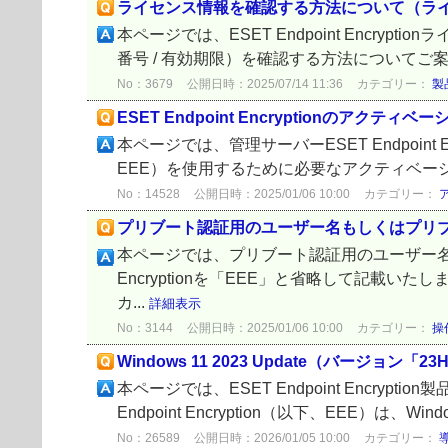
ライセンス情報を確認する方法について（ラ
本ページでは、ESET Endpoint Encryp
番号 / 有効期限）を確認する方法についてご案内いた
No：3679
公開日時：2025/07/14 11:36
カテゴリー：
製
ESET Endpoint Encryptionのア
本ページでは、管理サーバーESET Endpoint En
EEE）を使用するために必要なアクティベーシ
No：14528
公開日時：2025/01/06 10:00
カテゴリー：
プリブート認証用のユーザー名もしくはプリ
本ページでは、プリブート認証用のユーザー名も
Encryptionを「EEE」と省略して記載
カ...
詳細表示
No：3144
公開日時：2025/01/06 10:00
カテゴリー：
操
Windows 11 2023 Update（バージョン
本ページでは、ESET Endpoint Encrypti
Endpoint Encryption（以下、EEE）は、Windows 
No：26589
公開日時：2026/01/05 10:00
カテゴリー：