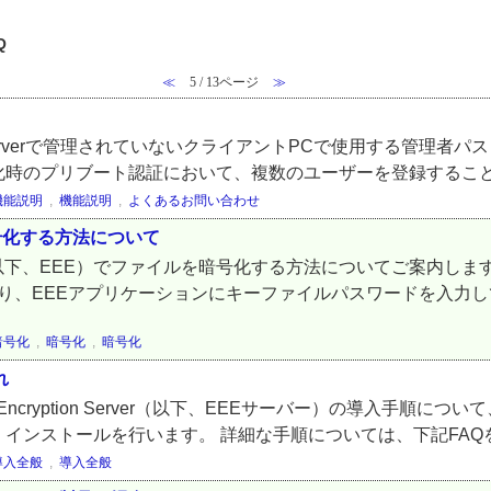
Q
≪
5 / 13ページ
≫
ption Serverで管理されていないクライアントPCで使用する管理
ディスク暗号化時のプリブート認証において、複数のユーザーを登録するこ
機能説明
,
機能説明
,
よくあるお問い合わせ
ルを暗号化する方法について
yption（以下、EEE）でファイルを暗号化する方法についてご案内
り、EEEアプリケーションにキーファイルパスワードを入力して
暗号化
,
暗号化
,
暗号化
れ
t Encryption Server（以下、EEEサーバー）の導入手順に
ンストールを行います。 詳細な手順については、下記FAQをご
導入全般
,
導入全般