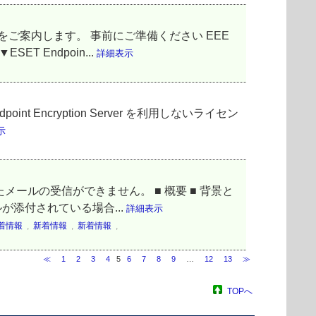
ール手順をご案内します。 事前にご準備ください EEE
 Endpoin...
詳細表示
nt Encryption Server を利用しないライセン
示
メールの受信ができません。 ■ 概要 ■ 背景と
が添付されている場合...
詳細表示
着情報
,
新着情報
,
新着情報
,
≪
1
2
3
4
5
6
7
8
9
…
12
13
≫
TOPへ