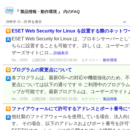
『 製品情報・動作環境 』 内のFAQ
26件中 11 - 20 件を表示
≪
ESET Web Security for Linux を設置する際
ESET Web Security for Linux は、プロキ
ちらに設置することも可能です。 詳しくは、ユーザーズ
ザーズサイトにロ...
詳細表示
No：2055
公開日時：2022/02/15 09:00
カテゴリー：
動作環境
プログラムの変更点について
各プログラムは、最新OSへの対応や機能強化のため、
更点については以下の通りです ※ ご利用中のプログラ
ップが可能です。最新プログラムは、ユーザーズサイトより
No：2295
公開日時：2023/07/03 10:00
カテゴリー：
製品情報
ファイアウォールにて許可するアドレスとポート番号に
他社製のファイアウォールを使用している場合、法人向
す。 その場合、以下のアドレスおよびポート番号を許可す