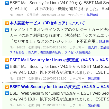
ESET Mail Security for Linux V4.0.20 から ESET M
ら V4.5.5） 以下の対応・機能が追加されました。 Red Hat 
No：5095
公開日時：2016/08/01 16:00
カテゴリー：
製品情報
本人認証サービス（3Dセキュア）について
キヤノンＩＴＳオンラインストアのクレジットカード決済
カードのみご利用になれます。 決済時に「システムエラ
「なりすまし」などのクレジットカード不正利用...
詳細表
No：14862
公開日時：2024/04/02 09:00
カテゴリー：
購入前
,
製品
ス情報照会
,
購入前
,
有効期限の延長
,
ライセンス情報照会
ESET Mail Security for Linux の変更点（V4.5.9 → V4.5
ESET Mail Security for Linux V4.5.9 から ESET Mai
から V4.5.13.0） 以下の対応が追加されました。 ESET ..
No：13897
公開日時：2019/06/03 13:00
カテゴリー：
製品情報
ESET Web Security for Linux の変更点（V4.5.9 → V4.5
ESET Web Security for Linux V4.5.9から ESET Web
から V4.5.13.0） 以下の対応が追加されました。 ESET Sec
No：14035
公開日時：2019/06/03 13:00
カテゴリー：
製品情報