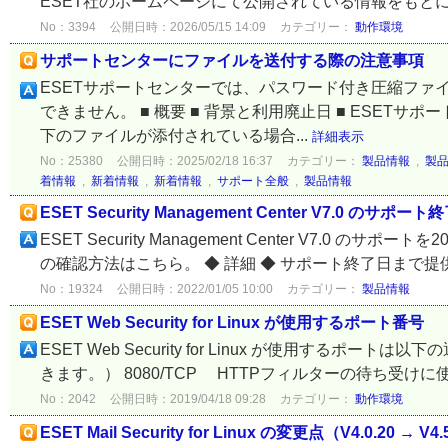
ESET社のホームページにて公開されている情報をもとに作
No：3394
公開日時：2026/05/15 14:09
カテゴリー：
動作環境
サポートセンターにファイルを送付する際の注意事項
ESETサポートセンターでは、パスワード付き圧縮ファイ
できません。 ■ 概要 ■ 背景と利用廃止日 ■ ESETサ
下のファイルが添付されている場合...
詳細表示
No：25380
公開日時：2025/02/18 16:37
カテゴリー：
製品情報
,
製
着情報
,
新着情報
,
新着情報
,
サポート全般
,
製品情報
ESET Security Management Center V7.0 のサポ
ESET Security Management Center V7.0
の確認方法はこちら。 ◆ 詳細 ◆ サポート終了日まで提供
No：19324
公開日時：2022/01/05 10:00
カテゴリー：
製品情報
ESET Web Security for Linux が使用するポート番号
ESET Web Security for Linux が使用す
きます。） 8080/TCP HTTPフィルターの待ち受けに使用 
No：2042
公開日時：2019/04/18 09:28
カテゴリー：
動作環境
ESET Mail Security for Linux の変更点（V4.0.20 → V4.