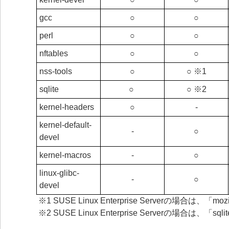
gcc
○
○
perl
○
○
nftables
○
○
nss-tools
○
○ ※1
sqlite
○
○ ※2
kernel-headers
○
‐
kernel-default-
‐
○
devel
kernel-macros
‐
○
linux-glibc-
‐
○
devel
※1 SUSE Linux Enterprise Serverの場合は、「
※2 SUSE Linux Enterprise Serverの場合は