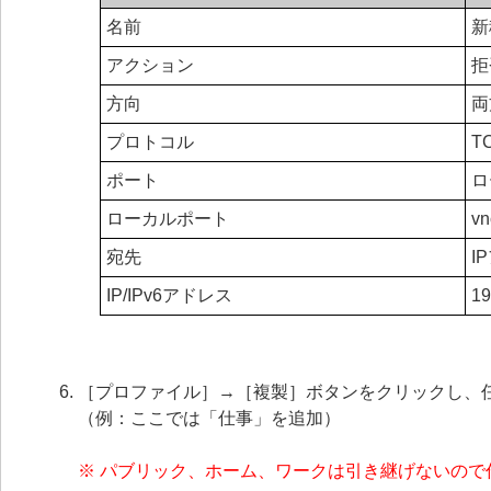
名前
新
アクション
拒
方向
両
プロトコル
T
ポート
ロ
ローカルポート
vn
宛先
I
IP/IPv6アドレス
19
［プロファイル］→［複製］ボタンをクリックし、
（例：ここでは「仕事」を追加）
※ パブリック、ホーム、ワークは引き継げないので