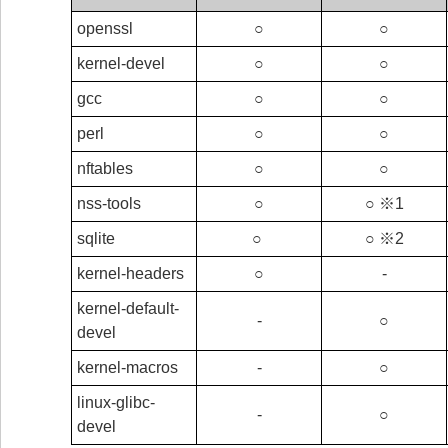
openssl
○
○
kernel-devel
○
○
gcc
○
○
perl
○
○
nftables
○
○
nss-tools
○
○ ※1
sqlite
○
○ ※2
kernel-headers
○
‐
kernel-default-
‐
○
devel
kernel-macros
‐
○
linux-glibc-
‐
○
devel