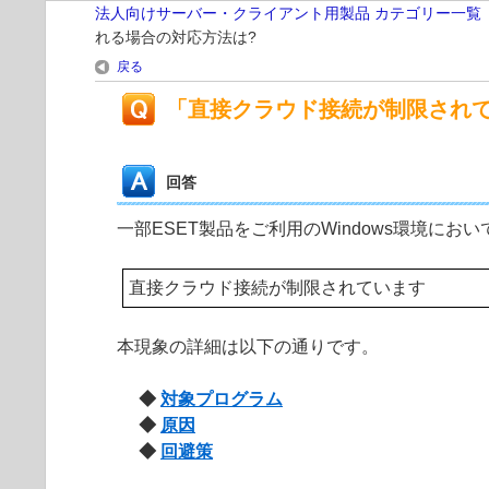
法人向けサーバー・クライアント用製品 カテゴリー一覧
れる場合の対応方法は?
戻る
「直接クラウド接続が制限され
回答
一部ESET製品をご利用のWindows環境
直接クラウド接続が制限されています
本現象の詳細は以下の通りです。
◆
対象プログラム
◆
原因
◆
回避策