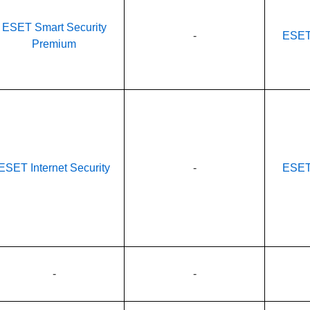
ESET Smart Security
-
ESET 
Premium
ESET Internet Security
-
ESET 
-
-