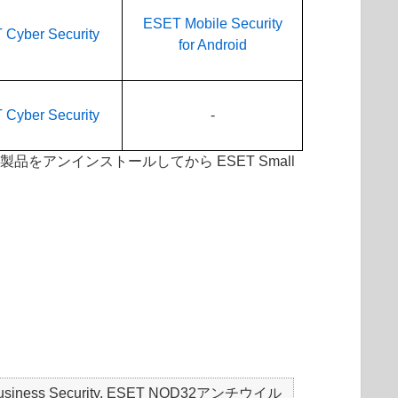
ESET Mobile Security
Cyber Security
for Android
Cyber Security
-
品をアンインストールしてから ESET Small
mall Business Security, ESET NOD32アンチウイル