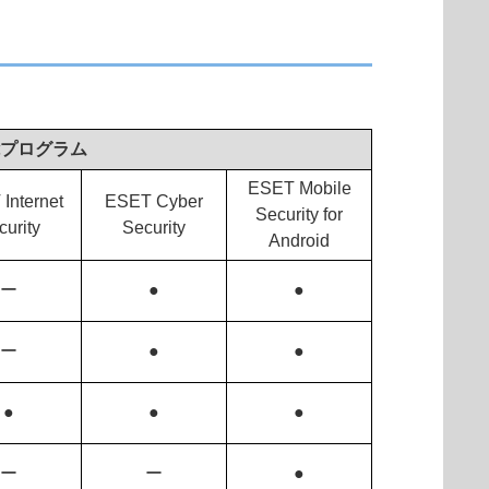
プログラム
ESET Mobile
Internet
ESET Cyber
Security for
curity
Security
Android
ー
●
●
ー
●
●
●
●
●
ー
ー
●