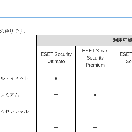
の通りです。
利用可能
ESET Smart
ESET Security
ESET 
Security
Ultimate
Se
Premium
 アルティメット
●
ー
 プレミアム
ー
●
 エッセンシャル
ー
ー
ー
ー