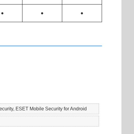
●
●
●
urity, ESET Mobile Security for Android