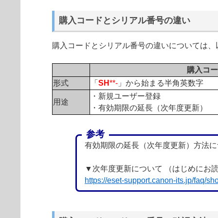
購入コードとシリアル番号の違い
購入コードとシリアル番号の違いについては、
購入コー
形式
「
SH
**-
」から始まる半角英数字
・新規ユーザー登録
用途
・有効期限の延長（次年度更新）
参考
有効期限の延長（次年度更新）方法に
▼次年度更新について （はじめにお
https://eset-support.canon-its.jp/faq