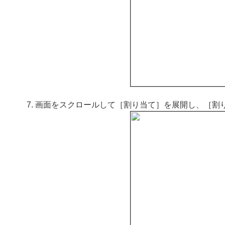
画面をスクロールして［割り当て］を展開し、［割