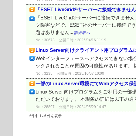
「ESET LiveGrid®サーバーに接続できま
「ESET LiveGrid®サーバーに接続
ク障害などで、ESET社のサーバーに接続で
題はありません...
詳細表示
No：30673
公開日時：2025/04/16 11:19
Linux Server向けクライアント用プロ
Webインターフェースへアクセスできない場合、 フ
ックされることが原因の可能性があります。 以下
No：3235
公開日時：2025/10/07 10:00
一部のLinux Server環境にてWebアク
Linux Server 向けプログラムをご利
ただいております。 本現象の詳細は以下の通りです。
No：28897
公開日時：2024/05/29 14:47
6件中 1 - 6 件を表示