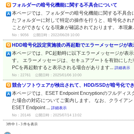
フォルダーの暗号化機能に関する不具合について
本ページでは、フォルダーの暗号化機能に関する不具合についてご案
たフォルダーに対して特定の操作を行うと、暗号化され
ことができなくなる現象が確認されております。 本現象..
No：9056
公開日時：2022/06/28 10:00
HDD暗号化設定実施後の再起動でエラーメッセージが表
本ページでは、PC起動時に以下エラーメッセージが表示さ
す。 エラーメッセージは、セキュアブートを有効にした状態で、ES
PCを再起動すると表示される場合があります...
詳細表示
No：22761
公開日時：2025/01/06 10:00
競合ソフトウェアが検出されて、HDD/SSDが暗号化で
本ページでは、ESET Endpoint Encryptionの
た場合の対応についてご案内します。 なお、クライアントプログラム
ESET Endpoint ...
詳細表示
No：20146
公開日時：2025/07/14 13:02
3件中 1 - 3 件を表示