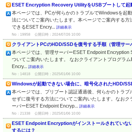
ESET Encryption Recovery UtilityをU
本ページでは、PCが何らかのトラブルでWindowsを起
法についてご案内いたします。本ページでご案内する方法は、ESET E
できるESET Encry...
詳細表示
No：19958
公開日時：2024/07/26 10:00
クライアントPCのHDD/SSDを復号する手順（管理サ
本ページでは、管理サーバーESET Endpoint Encrypt
ついてご案内いたします。 なおクライアントプログラムESET End
Encry...
詳細表示
No：14818
公開日時：2025/01/06 10:00
Windowsが起動できない場合に、暗号化されたHDD/S
本ページでは、プリブート認証通過後、何らかのトラブルでWi
せずに復号する方法についてご案内いたします。なおクライアントプ
ーバーESET Endpoint Encryp...
詳細表示
No：21338
公開日時：2025/01/06 10:00
ESET Endpoint Encryptionがインストー
するには？