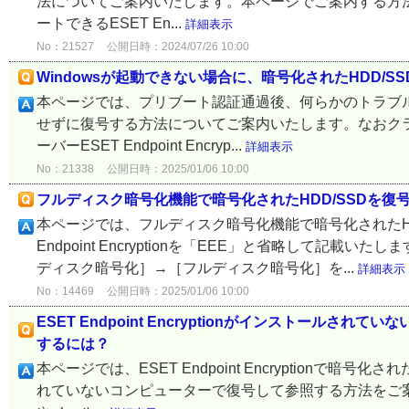
法についてご案内いたします。本ページでご案内する方法は、ESET En
ートできるESET En...
詳細表示
No：21527
公開日時：2024/07/26 10:00
Windowsが起動できない場合に、暗号化されたHDD/S
本ページでは、プリブート認証通過後、何らかのトラブルでWi
せずに復号する方法についてご案内いたします。なおクライアントプ
ーバーESET Endpoint Encryp...
詳細表示
No：21338
公開日時：2025/01/06 10:00
フルディスク暗号化機能で暗号化されたHDD/SSDを復
本ページでは、フルディスク暗号化機能で暗号化されたHD
Endpoint Encryptionを「EEE」と省略して記
ディスク暗号化］→［フルディスク暗号化］を...
詳細表示
No：14469
公開日時：2025/01/06 10:00
ESET Endpoint Encryptionがインストー
するには？
本ページでは、ESET Endpoint Encryptionで暗号化さ
れていないコンピューターで復号して参照する方法をご案内いたしま