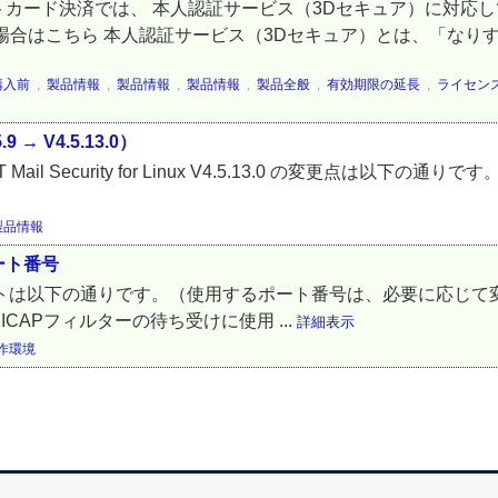
カード決済では、 本人認証サービス（3Dセキュア）に対応
場合はこちら 本人認証サービス（3Dセキュア）とは、「なりす
購入前
,
製品情報
,
製品情報
,
製品情報
,
製品全般
,
有効期限の延長
,
ライセン
.9 → V4.5.13.0）
から ESET Mail Security for Linux V4.5.13.0 の変更点は以下の
製品情報
るポート番号
x が使用するポートは以下の通りです。（使用するポート番号は、必要に応
 ICAPフィルターの待ち受けに使用 ...
詳細表示
作環境