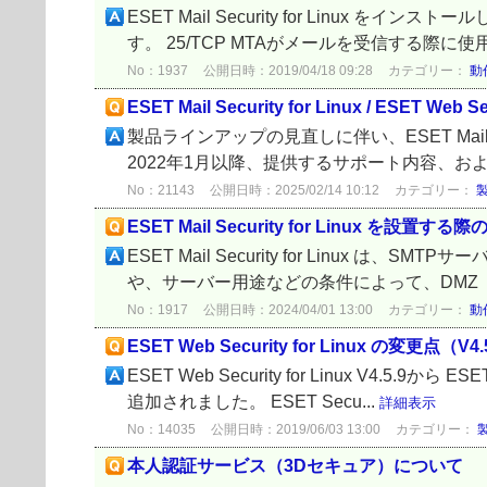
ESET Mail Security for Li
す。 25/TCP MTAがメールを受信する際に使用 2
No：1937
公開日時：2019/04/18 09:28
カテゴリー：
動
ESET Mail Security for Linux / ESET W
製品ラインアップの見直しに伴い、ESET Mail Secu
2022年1月以降、提供するサポート内容、お
No：21143
公開日時：2025/02/14 10:12
カテゴリー：
ESET Mail Security for Linux を
ESET Mail Security for Linux は
や、サーバー用途などの条件によって、DMZ（
No：1917
公開日時：2024/04/01 13:00
カテゴリー：
動
ESET Web Security for Linux の変更点（V4.5
ESET Web Security for Linux V4.5.9か
追加されました。 ESET Secu...
詳細表示
No：14035
公開日時：2019/06/03 13:00
カテゴリー：
本人認証サービス（3Dセキュア）について