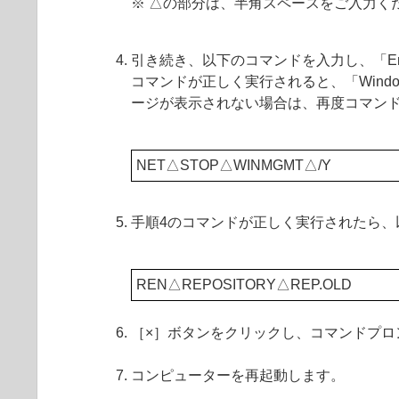
※ △の部分は、半角スペースをご入力く
引き続き、以下のコマンドを入力し、「En
コマンドが正しく実行されると、「Windows
ージが表示されない場合は、再度コマン
NET△STOP△WINMGMT△/Y
手順4のコマンドが正しく実行されたら、以
REN△REPOSITORY△REP.OLD
［×］ボタンをクリックし、コマンドプロ
コンピューターを再起動します。