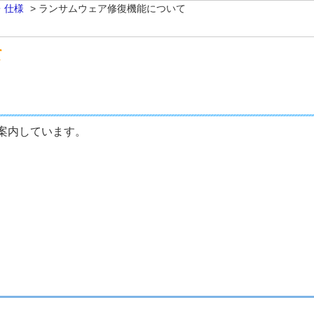
・仕様
>
ランサムウェア修復機能について
て
案内しています。