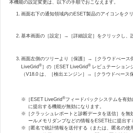
本機能の設定変更は、以下の手順でおこなえます。
画面右下の通知領域内のESET製品のアイコンをク
基本画面の［設定］→［詳細設定］をクリックし、
画面左側のツリーより［保護］→［クラウドべース保護］→
®
®
LiveGrid
］の［ESET LiveGrid
レビュテーション
（V18.0 は、［検出エンジン］→［クラウドべー
®
※［ESET LiveGrid
フィードバックシステムを有効
に提出する機能が無効になります。
※［クラッシュレポートと診断データを送信］を無
ールメモリダンプなどの情報をESET社に提出
※［匿名で統計情報を送付する（または、匿名の使