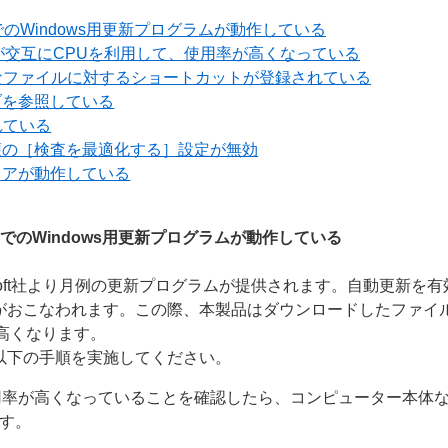
Windows用更新プログラムが動作している
rn.exe が交互にCPUを利用して、使用率が高くなっている
なファイルに対するショートカットが登録されている
ブを参照している
れている
護の［検査を最適化する］設定が無効
ェアが動作している
でのWindows用更新プログラムが動作している
rosoft社より月例の更新プログラムが提供されます。自動更新
がおこなわれます。この際、本製品はダウンロードしたファイ
高くなります。
以下の手順を実施してください。
用率が高くなっていることを確認したら、コンピューター本体
す。