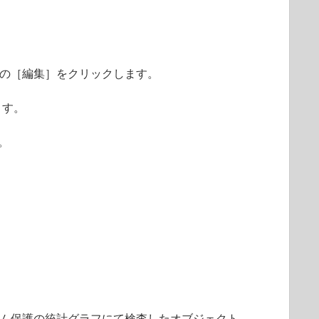
外］の［編集］をクリックします。
ます。
。
ム保護の統計グラフにて検査したオブジェクト