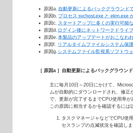
原因a.
自動更新によるバックグラウンドでの
原因b.
プロセス svchost.exe と ek
原因c.
スタートアップに多くの実行可能
原因d.
ログイン後にネットワークドライ
原因e.
本製品のアップデートがおこなわ
原因f.
リアルタイムファイルシステム保
原因g.
システムファイル監視系ソフトウ
［ 原因a ］自動更新によるバックグラウンド
主に毎月10日～20日にかけて、Mic
ムが自動的にダウンロードされ、修正
で、更新が完了するまでCPU使用率が
この原因に相当するかを確認するには
タスクマネージャなどでCPU使
セスランプの点滅状況を確認しま