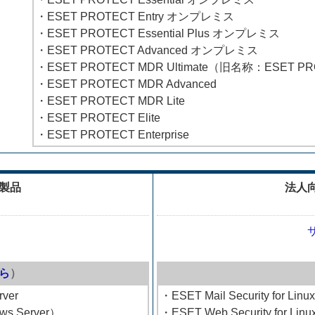
・ESET PROTECT Entry オンプレミス
・ESET PROTECT Essential Plus オンプレミス
・ESET PROTECT Advanced オンプレミス
・ESET PROTECT MDR Ultimate（旧名称：ESET P
・ESET PROTECT MDR Advanced
・ESET PROTECT MDR Lite
・ESET PROTECT Elite
・ESET PROTECT Enterprise
製品
法人
ら
）
rver
・ESET Mail Security for Linux
ows Server）
・ESET Web Security for Linu