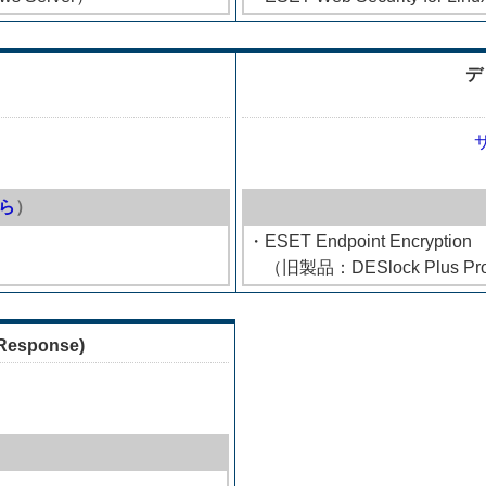
デ
ら
）
・ESET Endpoint Encryption
（旧製品：DESlock Plus Pr
 Response)