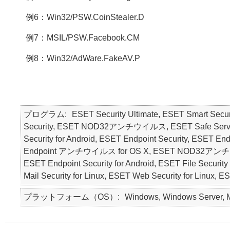
例6：Win32/PSW.CoinStealer.D
例7：MSIL/PSW.Facebook.CM
例8：Win32/AdWare.FakeAV.P
プログラム
ESET Security Ultimate, ESET Smart Secur
Security, ESET NOD32アンチウイルス, ESET Safe Server, E
Security for Android, ESET Endpoint Security, ESE
Endpoint アンチウイルス for OS X, ESET NOD32アンチウ
ESET Endpoint Security for Android, ESET File Security 
Mail Security for Linux, ESET Web Security for Linux, 
プラットフォーム（OS）
Windows, Windows Server, Ma