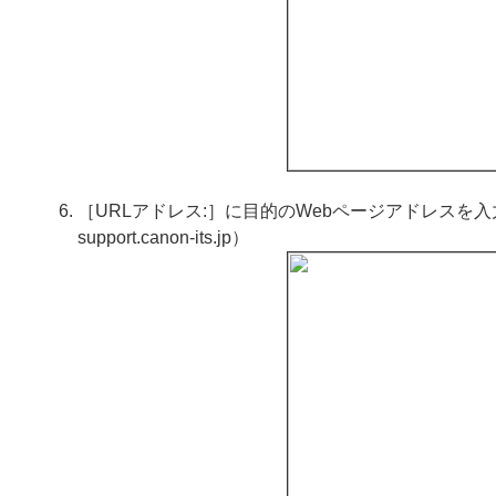
［URLアドレス:］に目的のWebページアドレスを入力
support.canon-its.jp
）