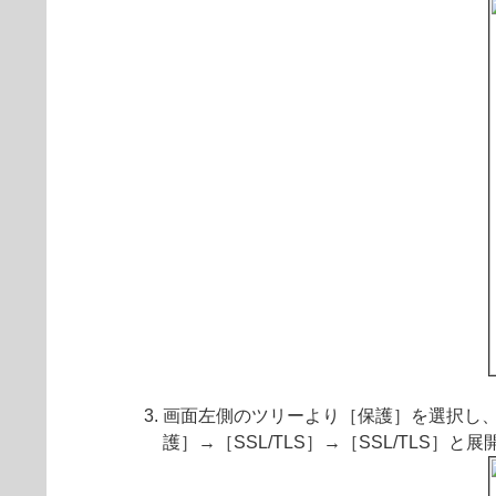
画面左側のツリーより［保護］を選択し、画
護］→［SSL/TLS］→［SSL/TLS］