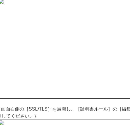
面右側の［SSL/TLS］を展開し、［証明書ルール］の［編集］
と展開してください。）