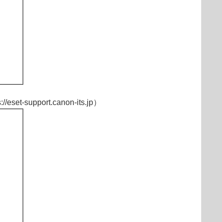
:
//eset-support.canon-its.jp
）