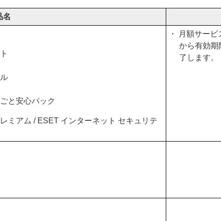
品名
・ 月額サー
から有効期
ット
了します。
ャル
るごと安心パック
レミアム / ESET インターネット セキュリテ